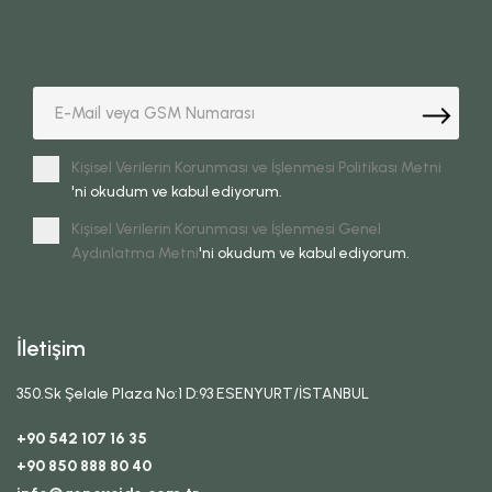
Kişisel Verilerin Korunması ve İşlenmesi Politikası Metni
'ni okudum ve kabul ediyorum.
Kişisel Verilerin Korunması ve İşlenmesi Genel
Aydınlatma Metni
'ni okudum ve kabul ediyorum.
İletişim
350.Sk Şelale Plaza No:1 D:93 ESENYURT/İSTANBUL
+90 542 107 16 35
+90 850 888 80 40