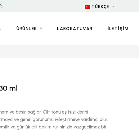
R.
TÜRKÇE
L
ÜRÜNLER
LABORATUVAR
İLETİŞİM
30 ml
m ve besin sağlar. Cilt tonu eşitsizliklerini
ırmaya ve genel görünümü iyileştirmeye yardımcı olur.
milir ve günlük cilt bakım rutininizin vazgeçilmez bir