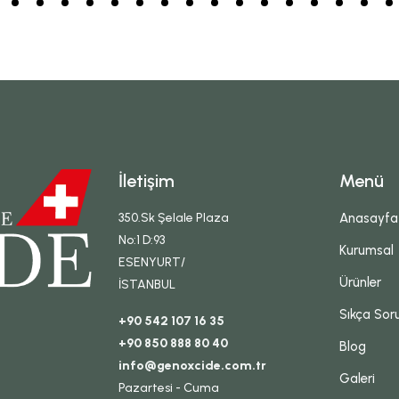
İletişim
Menü
350.Sk Şelale Plaza
Anasayfa
No:1 D:93
Kurumsal
ESENYURT/
Ürünler
İSTANBUL
Sıkça Sor
+90 542 107 16 35
+90 850 888 80 40
Blog
info@genoxcide.com.tr
Galeri
Pazartesi - Cuma