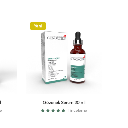
Yeni
Yeni
l
Gözenek Serum 30 ml
me
1 inceleme