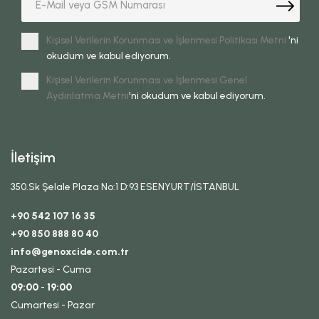
Kişisel Verilerin Korunması ve İşlenmesi Politikası Metni
'ni
okudum ve kabul ediyorum.
Kişisel Verilerin Korunması ve İşlenmesi Genel
Aydınlatma Metni
'ni okudum ve kabul ediyorum.
İletişim
350.Sk Şelale Plaza No:1 D:93 ESENYURT/İSTANBUL
+90 542 107 16 35
+90 850 888 80 40
info@genoxcide.com.tr
Pazartesi - Cuma
09:00
-
19:00
Cumartesi - Pazar