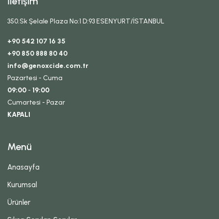
İletişim
350.Sk Şelale Plaza No:1 D:93 ESENYURT/İSTANBUL
+90 542 107 16 35
+90 850 888 80 40
info@genoxcide.com.tr
Pazartesi - Cuma
09:00
-
19:00
Cumartesi - Pazar
KAPALI
Menü
Anasayfa
Kurumsal
Ürünler